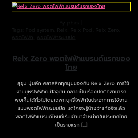
By
phas
|
Tags:
Pod system
,
Relx
,
Relx Pod
,
Relx Zero
,
พอตไฟฟ้า
,
พอตไฟฟ้าระบบปิด
Relx Zero พอตไฟฟ้าแบรนด์แรกของ
ไทย
สุขุม นุ่มลึก คลาสสิกทุกมุมมองกับ Relx Zero การใช้
งานบุหรี่ไฟฟ้าในปัจจุบัน กลายเป็นเรื่องปกติที่สามารถ
พบเห็นได้ทั่วไปโดยเฉพาะบุหรี่ไฟฟ้าในประเภทการใช้งาน
แบบพอตไฟฟ้าระบบปิด แต่ใครจะรู้บ้างว่าแท้จริงแล้ว
พอตไฟฟ้าแบรนด์ไหนที่เริ่มเข้ามาจำหน่ายในประเทศไทย
เป็นรายแรก […]