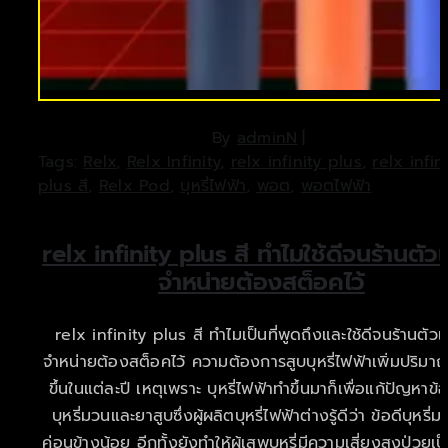
By
adminN
|
Tags:
Relx
,
Relx Infinity
,
relx infinity plus
,
relx infin
plus สี
,
Relx Pod
,
บุหรี่ไฟฟ้า
,
พอต
,
พอตไฟฟ้า
relx infinity plus สี ทำไมใช้ดีจนร้านตั
จำหน่ายต้องสต็อคไว้
relx infinity plus สี ทำไมเป็นที่พูดถึงและใช้ดีจนร้านตัว
จำหน่ายต้องสต็อคไว้ ความต้องการสูบบุหรี่ไฟฟ้าเพิ่มปริม
ขึ้นในแต่ละปี เหตุเพราะ บุหรี่ไฟฟ้าทำขึ้นมาก็เพื่อแก้ปัญหาข้อ
บุหรี่มวนและยาสูบซึ่งผู้ผลิตบุหรี่ไฟฟ้าต่างรู้ดีว่า ข้อดีบุหรี่ม
ค่อนข้างน้อย อีกทั้งยังทำให้ผู้เสพบุหรี่มีความเสี่ยงสูงป่วยเป