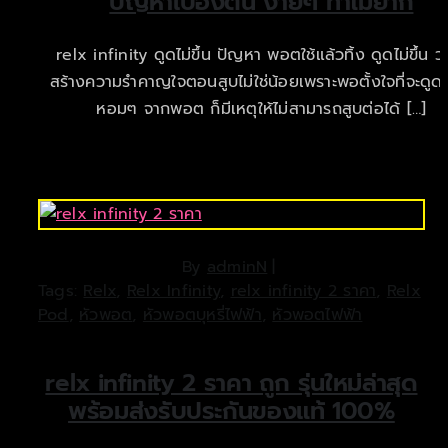
ปัญหาเบื้องต้น ง่ายๆ ทำไม่ยาก
relx infinity ดูดไม่ขึ้น ปัญหา พอตใช้แล้วทิ้ง ดูดไม่ขึ้น ว่
สร้างความรำคาญใจตอนสูบไม่ใช่น้อยเพราะพอตั้งใจที่จะดูดก
หอมๆ จากพอต ก็มีเหตุให้ไม่สามารถสูบต่อได้ […]
By
adminN
|
Tags:
Relx
,
Relx Infinity
,
relx infinity 2 ราคา
,
Relx
Pod
,
หัวพอต
,
หัวพอตบุหรี่ไฟฟ้า
,
หัวพอตไฟฟ้า
relx infinity 2 ราคา ถูก รุ่นใหม่ล่าสุด
พร้อมส่งรับประกันของแท้ 100%