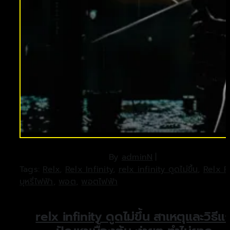
By
adminN
|
Tags:
Relx
,
Relx Infinity
,
relx infinity ดูดไม่ขึ้น
,
Relx 
บุหรี่ไฟฟ้า
,
พอต
,
พอตไฟฟ้า
relx infinity ดูดไม่ขึ้น สาเหตุและวิธีแก