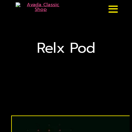
Skip
Toggle
to
content
Naviga
หน้าหลัก
Relx Pod
แบรนด์ & รุ่น
ร้านค้า
บทความ
สมัครตัวแทน
สั่งเลย !