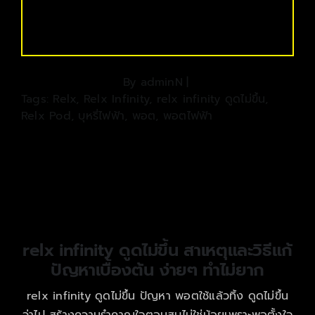
By
adminN
|
Tags:
Relx
,
Relx Infinity
,
relx infinity ดูดไม่ขึ้น
,
Relx Pod
,
บุหรี่ไฟฟ้า
,
พอต
,
พอตไฟฟ้า
relx infinity ดูดไม่ขึ้น สาเหตุและวิธีแก้
ปัญหาเบื้องต้น ง่ายๆ ทำไม่ยาก
relx infinity ดูดไม่ขึ้น ปัญหา พอตใช้แล้วทิ้ง ดูดไม่ขึ้น
ว่าไป สร้างความรำคาญใจตอนสูบไม่ใช่น้อยเพราะพอตั้งใจ