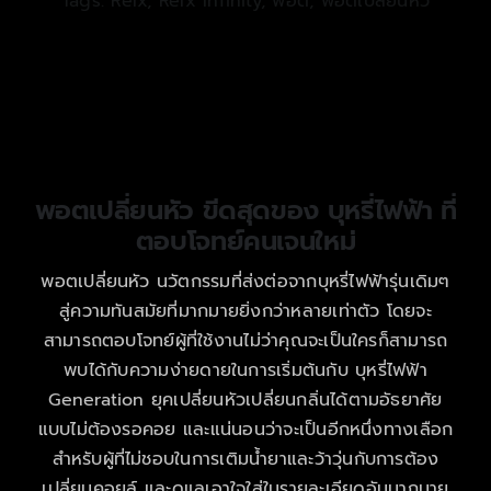
Tags:
Relx
,
Relx Infinity
,
พอต
,
พอตเปลี่ยนหัว
พอตเปลี่ยนหัว ขีดสุดของ บุหรี่ไฟฟ้า ที่
ตอบโจทย์คนเจนใหม่
พอตเปลี่ยนหัว นวัตกรรมที่ส่งต่อจากบุหรี่ไฟฟ้ารุ่นเดิมๆ
สู่ความทันสมัยที่มากมายยิ่งกว่าหลายเท่าตัว โดยจะ
สามารถตอบโจทย์ผู้ที่ใช้งานไม่ว่าคุณจะเป็นใครก็สามารถ
พบได้กับความง่ายดายในการเริ่มต้นกับ บุหรี่ไฟฟ้า
Generation ยุคเปลี่ยนหัวเปลี่ยนกลิ่นได้ตามอัธยาศัย
แบบไม่ต้องรอคอย และแน่นอนว่าจะเป็นอีกหนึ่งทางเลือก
สำหรับผู้ที่ไม่ชอบในการเติมน้ำยาและว้าวุ่นกับการต้อง
เปลี่ยนคอยล์ และดูแลเอาใจใส่ในรายละเอียดอันมากมาย