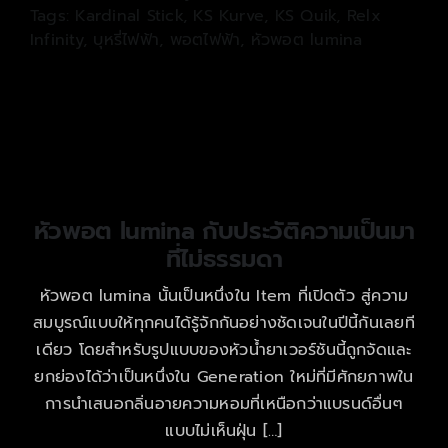
Tags:
Kardinal Stick
,
KS Kurve
,
KS Quik
,
Relx
Infinity
,
บุหรี่ไฟฟ้า
,
พอตไฟฟ้า
,
หัวพอต lumina
หัวพอต lumina กับประวัติความเป็นมา
ที่ไม่ธรรมดา
หัวพอต lumina นั้นเป็นหนึ่งใน Item ที่เปิดตัว สู่ความ
สมบูรณ์แบบให้ทุกคนได้รู้จักกันอย่างชัดเจนในปีนี้กันเลยที
เดียว โดยสำหรับรูปแบบของหัวน้ำยาเวอร์ชันนี้ถูกจัดและ
ยกย่องได้ว่าเป็นหนึ่งใน Generation ใหม่ที่มีศักยภาพใน
การนำเสนอกลิ่นอายความหอมที่เหนือกว่าแบรนด์อื่นๆ
แบบไม่เห็นฝุ่น […]