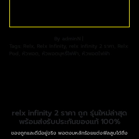
By
adminN
|
Tags:
Relx
,
Relx Infinity
,
relx infinity 2 ราคา
,
Relx
Pod
,
หัวพอต
,
หัวพอตบุหรี่ไฟฟ้า
,
หัวพอตไฟฟ้า
relx infinity 2 ราคา ถูก รุ่นใหม่ล่าสุด
พร้อมส่งรับประกันของแท้ 100%
ของถูกและดีมีอยู่จริง พอตงบหลักร้อยแต่งฟิลสูบได้ถึง