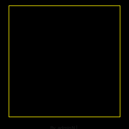
By
adminN
|