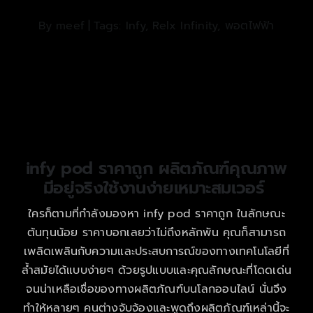
By
meef
|
Tags:
Infy
,
Relx Infinity
,
พอตไฟฟ้า
infy pod ราคาถูก ผลิตภัณฑ์คุณภาพ
มีอยู่จริงใช้งานง่ายเหมาะสมเวอร์
ใครก็ตามที่กำลังมองหา infy pod ราคาถูก ในลักษณะ
ต้นทุนน้อย ราคาบอกเลยว่าไม่ถึงหลักพัน คุณก็สามารถ
เพลิดเพลินกับความและประสบการณ์ของทางเทคโนโลยีที่
ล้ำสมัยได้แบบง่ายๆ ด้วยรูปแบบและคุณลักษณะที่โดดเด่น
จนน่าเหลือเชื่อของทางผลิตภัณฑ์บนโลกออนไลน์ นั่นจึง
ทำให้หลายๆ คนต่างจับจ้องและพูดถึงผลิตภัณฑ์เหล่านี้จะ