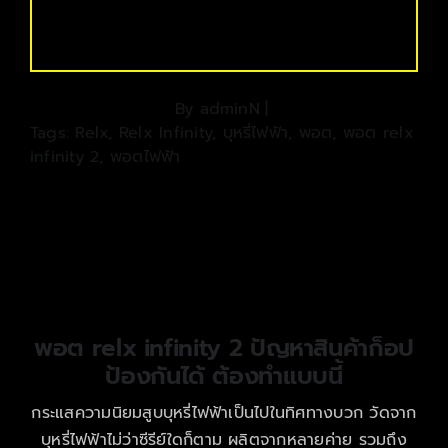
By
adminN
|
Tags:
Relx
,
Relx Infinity
,
บุหรี่ไฟฟ้า
,
พอต
,
พอต relx
infinity 2
,
พอตไฟฟ้า
พอต relx infinity 2 ปัญหาสินค้าก็อป
ป้องกันได้ ต้องทำแบบนี้
กระแสความนิยมสูบบุหรี่ไฟฟ้าเป็นไปในทิศทางบวก วัดจาก
บุหรี่ไฟฟ้าไม่ว่าซีรีย์ใดก็ตาม ผลิตจากหลายค่าย รวมถึง