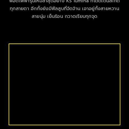
พอตไฟฟ้ารุ่นใหม่ล่าสุดอย่าง KS lumina ที่โดดเด่นสะกด
ทุกสายตา อีกทั้งยังมีฟีลสูบที่จัดจ้าน เอาอยู่ทั้งสายหวาน
สายนุ่ม เย็นร้อน กวาดเรียบทุกจุด