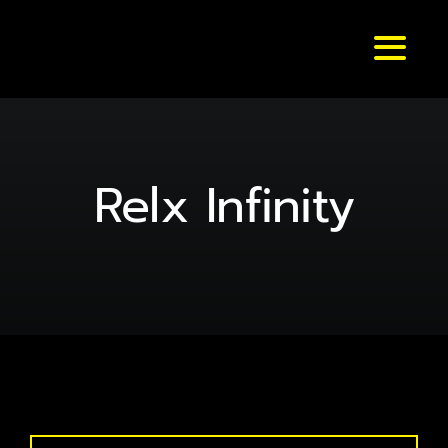
Skip
to
Toggl
content
Naviga
หน้าหลัก
แบรนด์ & รุ่น
Relx Infinity
ร้านค้า
บทความ
สมัครตัวแทน
สั่งเลย !