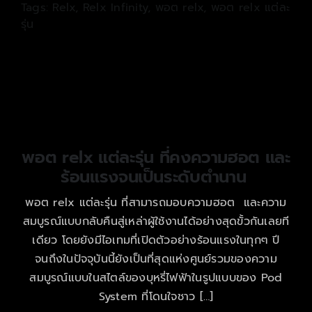
Tags:
Relx
,
Relx Infinity
,
พอต relx
,
พอต relx แต่ละ
รุ่น
พอต relx แต่ละรุ่น ที่คงความฮอต และ
ร้อนแรงจนเป็นระดับตำนาน
พอต relx แต่ละรุ่น ที่สามารถมอบความฮอต และความ
สมบูรณ์แบบกลับคืนสู่เหล่าผู้ใช้งานได้อย่างสุดขั้วกันเลยที
เดียว โดยยังมีไอเทมที่เปิดตัวอย่างร้อนแรงในทุกๆ ปี
จนถึงในปัจจุบันนี้ยังเป็นที่สุดแห่งศูนย์รวมของความ
สมบูรณ์แบบในสไตล์ของบุหรี่ไฟฟ้าในรูปแบบของ Pod
System ที่โดนใจชาว […]