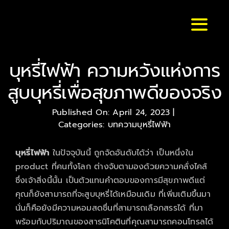
Skip
to
Toggl
content
Naviga
หน้าหลัก
บุหรี่ไฟฟ้า ความหวังแห่งการ
สูบบุหรี่เพื่อสุขภาพดีของจริง
แบรนด์ & รุ่น
Published On: April 24, 2023
|
ร้านค้า
Categories:
บทความบุหรี่ไฟฟ้า
บุหรี่ไฟฟ้า
ในปัจจุบันนี้ ถูกจัดอันดับได้ว่า เป็นหนึ่งใน
บทความ
product ที่คนทั้งโลก ต่างจับตามองด้วยความคลั่งไคล้
ซึ่งเจ้าสิ่งนี้นั้น เป็นตัวแทนคำตอบของการมีสุขภาพดีแต่
สมัครตัวแทน
คุณก็ยังสามารถที่จะสูบบุหรี่ได้เหมือนเดิม ที่เพิ่มเติมขึ้นมา
นั่นก็คือยังมีความหอมสดชื่นที่สามารถเลือกสรรได้ ที่มา
พร้อมกับปริมาณของสารนิโคตินที่คุณสามารถคอนโทรลได้
สั่งเลย !