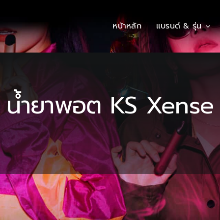
หน้าหลัก
แบรนด์ & รุ่น
น้ำยาพอต KS Xense