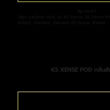
By
meef
|
Tags:
kardinal stick
,
ks
,
KS Xense
,
KS Xense P
ส้มโซดา
,
น้ำยาพอต
,
น้ำยาพอต KS Xense
,
หัวพอต
KS XENSE POD กลิ่นส้