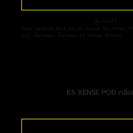
By
meef
|
Tags:
kardinal stick
,
ks
,
KS Xense
,
KS Xense P
มินต์
,
น้ำยาพอต
,
น้ำยาพอต KS Xense
,
หัวพอต
KS XENSE POD กลิ่นม