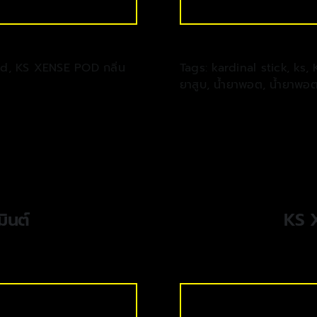
od
,
KS XENSE POD กลิ่น
Tags:
kardinal stick
,
ks
,
ยาสูบ
,
น้ำยาพอต
,
น้ำยาพอ
ินต์
KS 