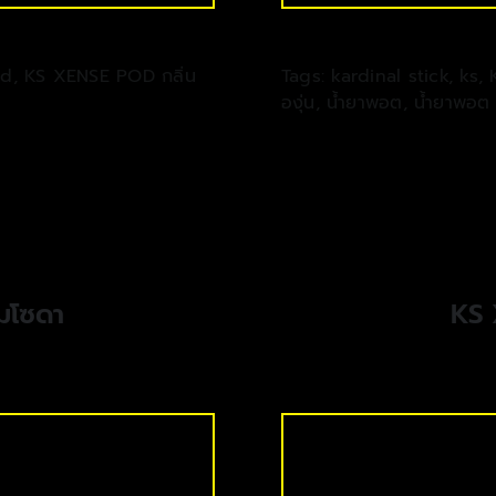
od
,
KS XENSE POD กลิ่น
Tags:
kardinal stick
,
ks
,
องุ่น
,
น้ำยาพอต
,
น้ำยาพอต
มโซดา
KS 