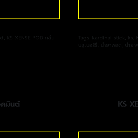
od
,
KS XENSE POD กลิ่น
Tags:
kardinal stick
,
ks
,
บลูเบอร์รี่
,
น้ำยาพอต
,
น้ำย
คมินต์
KS XEN