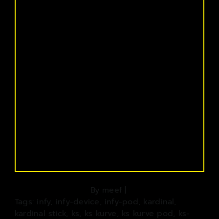
By
meef
|
Tags:
infy
,
infy-device
,
infy-pod
,
kardinal
,
kardinal stick
,
ks
,
ks kurve
,
ks kurve pod
,
ks-