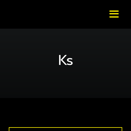
Skip
to
Toggl
content
Naviga
หน้าหลัก
แบรนด์ & รุ่น
Ks
ร้านค้า
บทความ
สมัครตัวแทน
สั่งเลย !