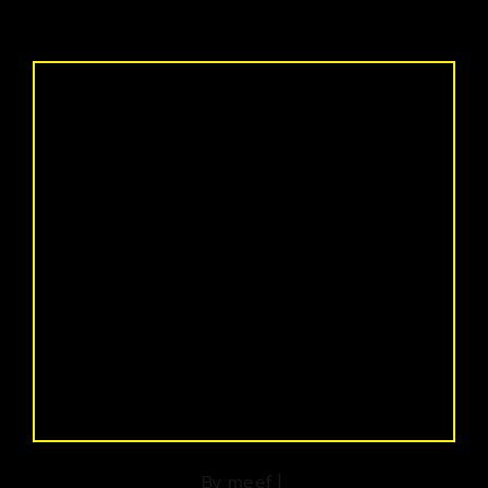
By
meef
|