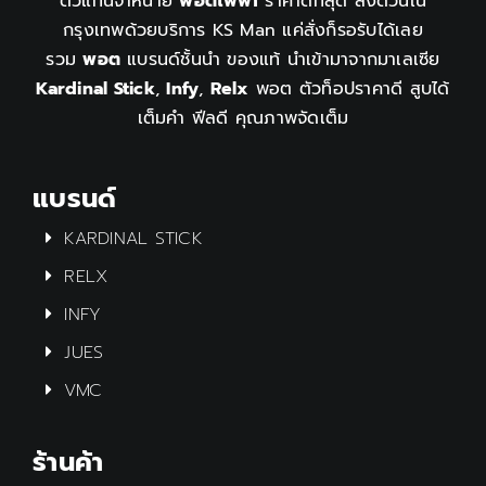
ตัวแทนจำหน่าย
พอตไฟฟ้า
ราคาดีที่สุด ส่งด่วนใน
กรุงเทพด้วยบริการ KS Man แค่สั่งก็รอรับได้เลย
รวม
พอต
แบรนด์ชั้นนำ ของแท้ นำเข้ามาจากมาเลเซีย
Kardinal Stick
,
Infy
,
Relx
พอต ตัวท็อปราคาดี สูบได้
เต็มคำ ฟีลดี คุณภาพจัดเต็ม
แบรนด์
KARDINAL STICK
RELX
INFY
JUES
VMC
ร้านค้า