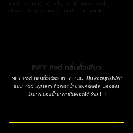
kardinal stick
,
ks
,
ks kurve
,
ks kurve pod
,
ks-
device
,
ks-pod
,
kurve
,
pod
,
relx
,
siamks
INFY Pod กลิ่นถั่วเขียว
INFY Pod กลิ่นถั่วเขียว INFY POD เป็นพอตบุหรี่ไฟฟ้า
แบบ Pod System หัวพอตน้ำยาอะคริลิคใส มองเห็น
ปริมาณของน้ำยาภายในพอตได้ง่าย […]