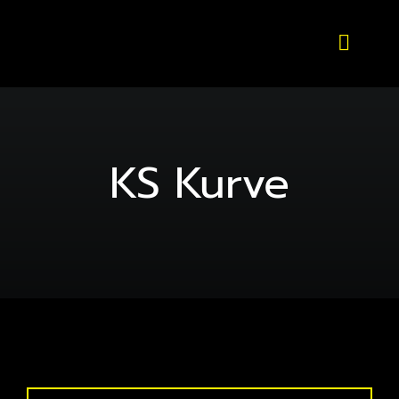
Skip
to
Toggl
content
Naviga
หน้าหลัก
แบรนด์ & รุ่น
KS Kurve
ร้านค้า
บทความ
สมัครตัวแทน
สั่งเลย !