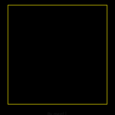
By
meef
|