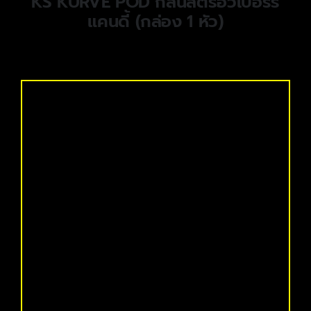
KS KURVE POD กลิ่นสตรอว์เบอร์รี
แคนดี้ (กล่อง 1 หัว)