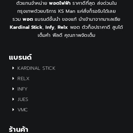
ตัวแทนจำหน่าย
พอตไฟฟ้า
ราคาดีที่สุด ส่งด่วนใน
กรุงเทพด้วยบริการ KS Man แค่สั่งก็รอรับได้เลย
รวม
พอต
แบรนด์ชั้นนำ ของแท้ นำเข้ามาจากมาเลเซีย
Kardinal Stick
,
Infy
,
Relx
พอต ตัวท็อปราคาดี สูบได้
เต็มคำ ฟีลดี คุณภาพจัดเต็ม
แบรนด์
KARDINAL STICK
RELX
INFY
JUES
VMC
ร้านค้า