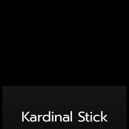
แบรนด์ & รุ่น
ร้านค้า
บทความ
สมัครตัวแทน
สั่งเลย !
Kardinal Stick