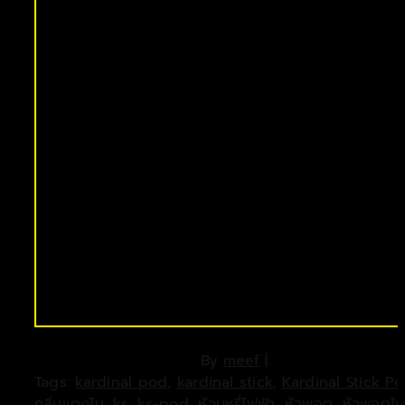
By
meef
|
Tags:
kardinal pod
,
kardinal stick
,
Kardinal Stick P
กลิ่นแตงโม
,
ks
,
ks-pod
,
หัวบุหรี่ไฟฟ้า
,
หัวพอต
,
หัวพอตไฟ