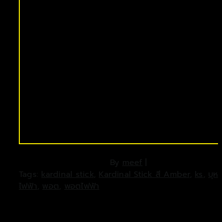
By
meef
|
Tags:
kardinal stick
,
Kardinal Stick สี Amber
,
ks
,
บุหรี
ไฟฟ้า
,
พอต
,
พอตไฟฟ้า