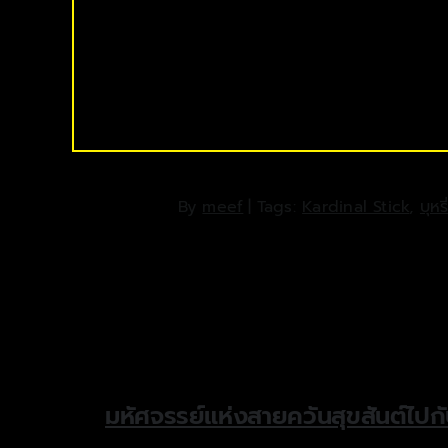
By
meef
|
Tags:
Kardinal Stick
,
บุหร
มหัศจรรย์แห่งสายควันสุขสันต์ไปกั