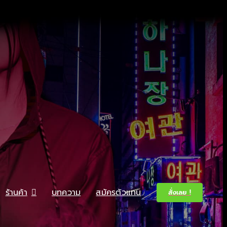
ร้านค้า
บทความ
สมัครตัวแทน
สั่งเลย !