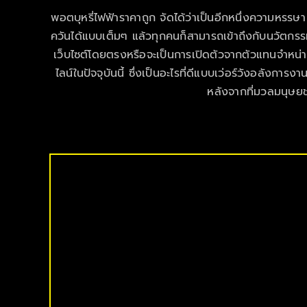
พอตบุหรี่ไฟฟ้าราคาถูก จัดได้ว่าเป็นอีกหนึ่งความหรร
ควันได้แบบเต็มๆ แล้วทุกคนก็สามารถเข้าถึงกับนวัตกรรม
เว็บไซต์โดยตรงหรือจะเป็นการเปิดตัวจากตัวแทนจำหน่า
ไลน์ในปัจจุบันนี้ ซึ่งเป็นอะไรที่ดีแบบเว่อร์วังอลังการง
หลังจากที่มวลมนุษยช