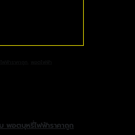
ี่ไฟฟ้าราคาถูก
,
พอตไฟฟ้า
บ พอตบุหรี่ไฟฟ้าราคาถูก