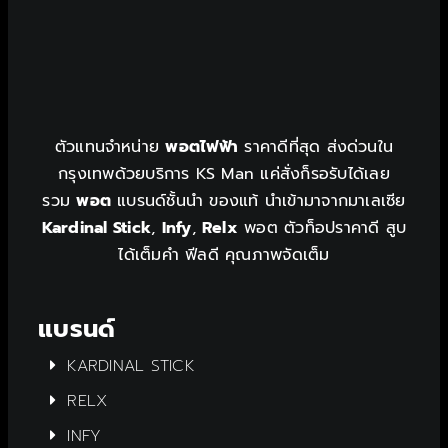
ตัวแทนจำหน่าย
พอตไฟฟ้า
ราคาดีที่สุด ส่งด่วนใน
กรุงเทพด้วยบริการ KS Man แค่สั่งก็รอรับได้เลย
รวม
พอต
แบรนด์ชั้นนำ ของแท้ นำเข้ามาจากมาเลเซีย
Kardinal Stick
,
Infy
,
Relx
พอต ตัวท็อปราคาดี สูบ
ได้เต็มคำ ฟีลดี คุณภาพจัดเต็ม
แบรนด์
KARDINAL STICK
RELX
INFY