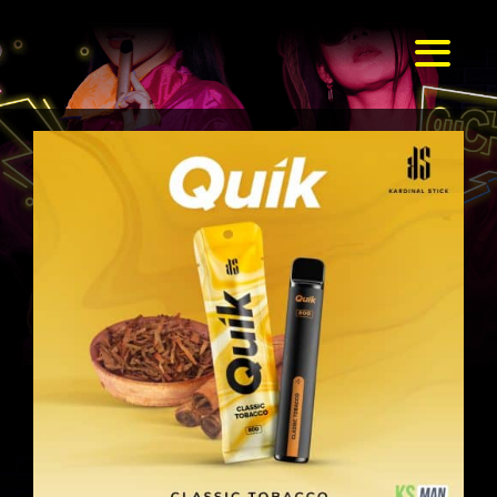
Skip
to
Toggl
content
Naviga
หน้าหลัก
แบรนด์ & รุ่น
ร้านค้า
บทความ
สมัครตัวแทน
สั่งเลย !