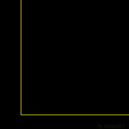
By
adminN
|